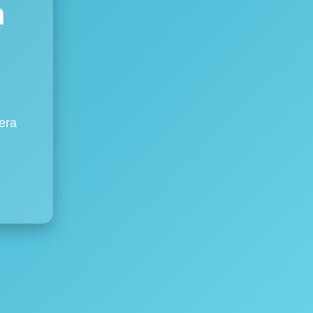
m
era