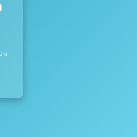
m
era