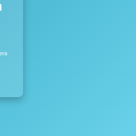
m
era