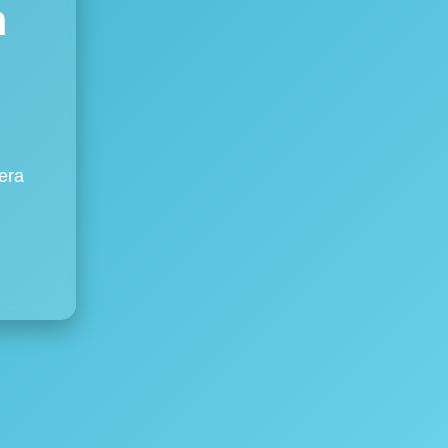
m
era