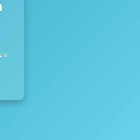
m
era