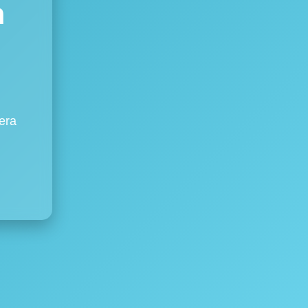
m
era