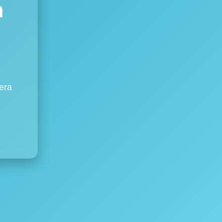
m
era