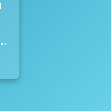
m
era