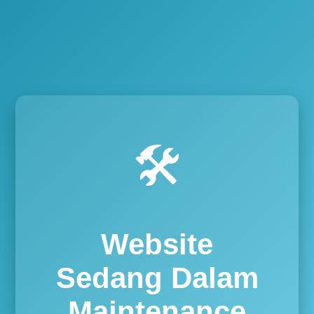
🛠️
Website
Sedang Dalam
Maintenance