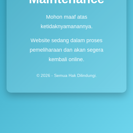
Mohon maaf atas
ketidaknyamanannya.
Website sedang dalam proses
pemeliharaan dan akan segera
kembali online.
© 2026 - Semua Hak Dilindungi.