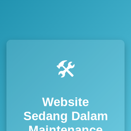
🛠️
Website
Sedang Dalam
Maintenance