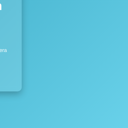
m
era