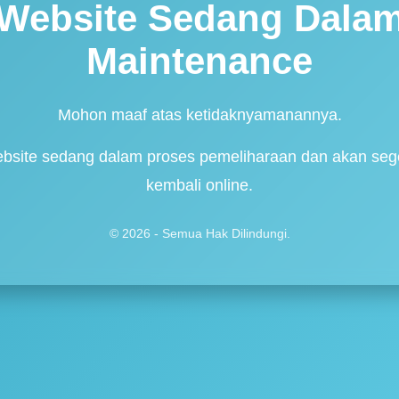
Website Sedang Dala
Maintenance
Mohon maaf atas ketidaknyamanannya.
bsite sedang dalam proses pemeliharaan dan akan seg
kembali online.
© 2026 - Semua Hak Dilindungi.