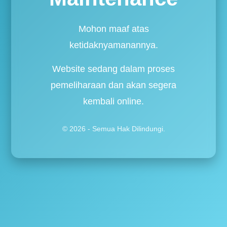
Mohon maaf atas
ketidaknyamanannya.
Website sedang dalam proses
pemeliharaan dan akan segera
kembali online.
© 2026 - Semua Hak Dilindungi.