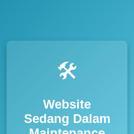
🛠️
Website
Sedang Dalam
Maintenance